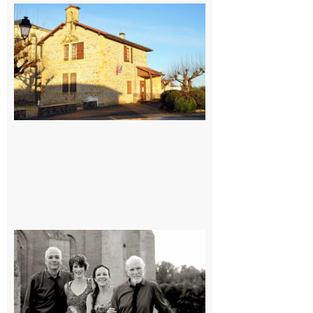
Franquevielle
: La fête au
village !
7 août 2026
Rieux-
Volvestre
« Canaletto »
en concert !
7 août 2026