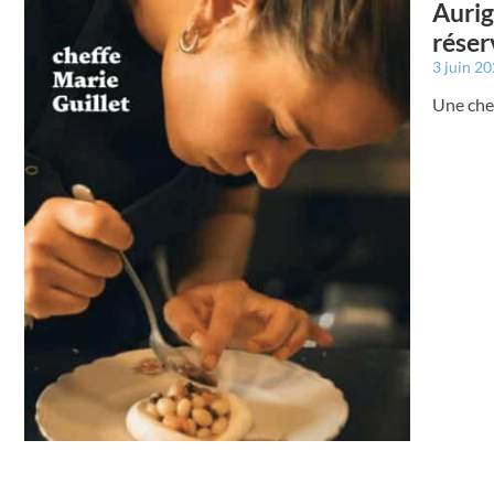
Aurig
réser
3 juin 2
Une che