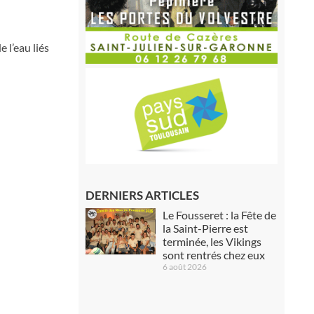
 l’eau liés
DERNIERS ARTICLES
Le Fousseret : la Fête de
la Saint-Pierre est
terminée, les Vikings
sont rentrés chez eux
6 août 2026