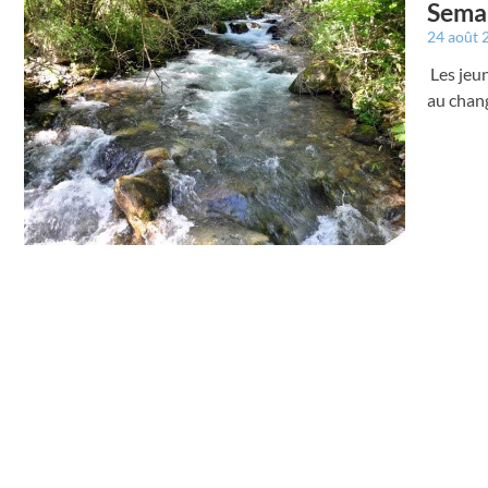
Semai
24 août
Les jeun
au chan