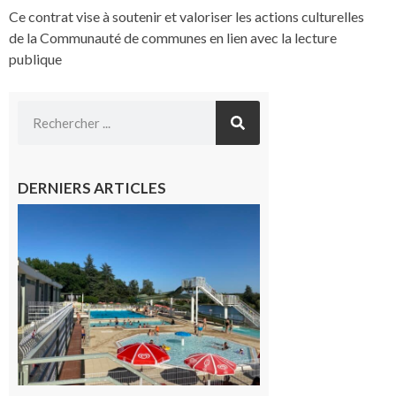
Ce contrat vise à soutenir et valoriser les actions culturelles
de la Communauté de communes en lien avec la lecture
publique
DERNIERS ARTICLES
Boulogne-
sur-Gesse :
Une
convention
entre la
Mairie et
le Collège
pour la
piscine
8 août 2026