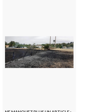
Montesquieu-
Volvestre : la
commune
appelle à la
vigilance face
au risque
d’incendie
8 août 2026
NE MANQUEZ PLUS UN ARTICLE :