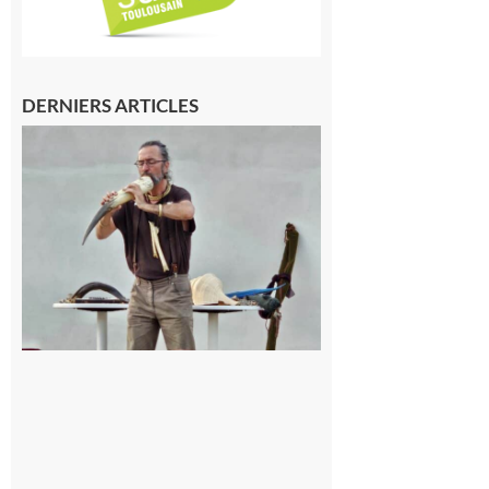
DERNIERS ARTICLES
Aurignac :
Flûtes
ancestrales
et
observation
céleste au
Musée de
l’Aurignacien
pour un
voyage hors
du temps
10 août 2026