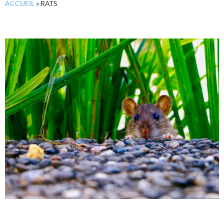
ACCUEIL
»
RATS