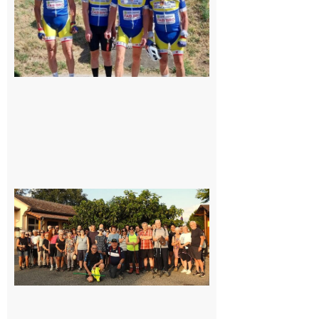
8 août 2026
Saint-
Araille :
la
dernière
rando à
la
fraîche
de la
saison
était à