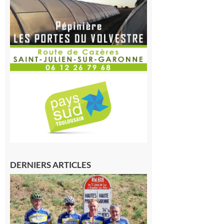
DERNIERS ARTICLES
Montréjeau
: Les sorties
du
Montréjeau
cyclo club