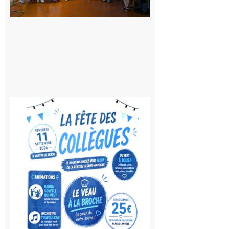
Saint-
Laurent
10 août
2026
Saint-
Gaudens:
Fête des
Collègues
à la
rentrée !
10 août
2026