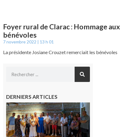
Foyer rural de Clarac : Hommage aux
bénévoles
7 novembre 2022
13 h 01
La présidente Josiane Crouzet remerciait les bénévoles
DERNIERS ARTICLES
Carbonne
: quatre
jours de
fête au
rythme
de la