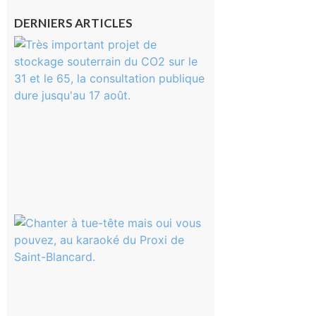
DERNIERS ARTICLES
Comminges
et Piémont
Pyrénéen :
Consultation
publique sur
le projet de
stockage
souterrain
de CO2
5 août 2026
Saint-
Blancard
Cap
d’Astarac
: Soirée
karaoké
au Proxi,
à vous le