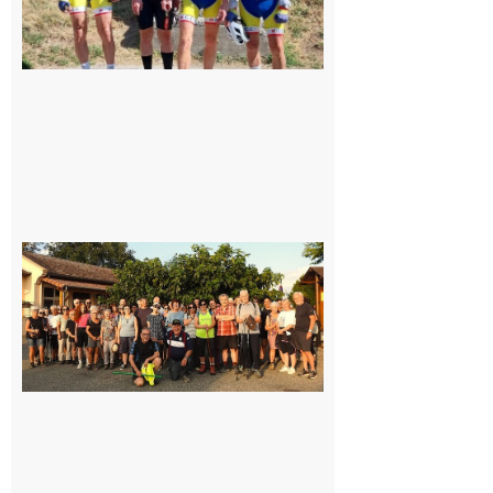
Saint-
Araille :
la
dernière
rando à
la
fraîche
de la
saison
était à
Cazac
8 août