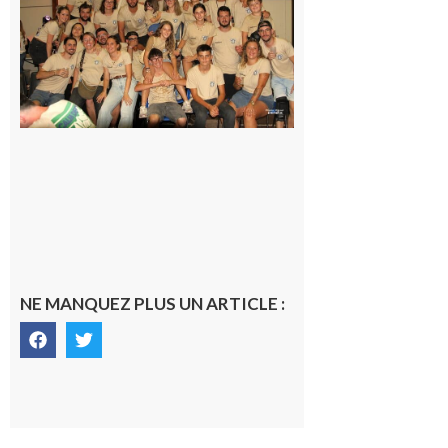
la Saint-
Pierre est
terminée,
les Vikings
sont
rentrés
chez eux
6 août 2026
NE MANQUEZ PLUS UN ARTICLE :