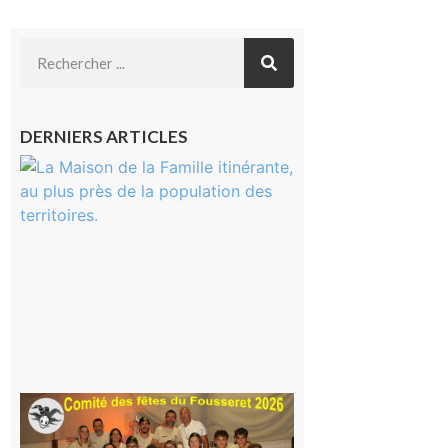
DERNIERS ARTICLES
Castelnau-
Magnoac :
La rentrée
scolaire ?
Même pas
peur, avec
la Maison
de la
Famille
itinérante
7 août 2026
Le
Fousseret :
la Fête de