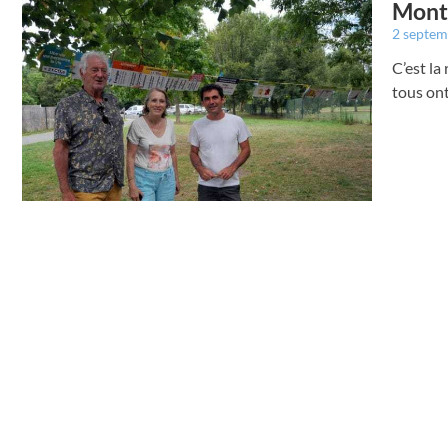
Montr
2 septe
C’est la
tous ont