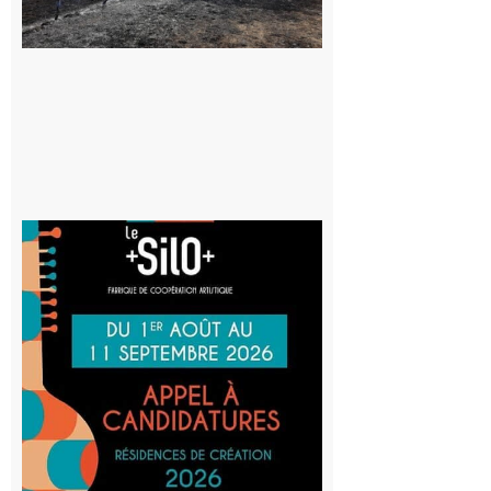
vigilance face
au risque
d’incendie
8 août 2026
Aurignac
: La
Cafetière
participe
au projet
Musiques
actuelles
et Tiers-
lieux,
avec le
SilO
8 août 2026