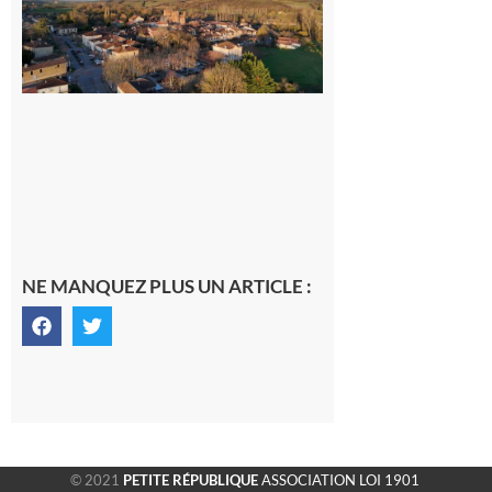
généraliste
dans la cité
gersoise
6 août 2026
NE MANQUEZ PLUS UN ARTICLE :
© 2021
PETITE RÉPUBLIQUE
ASSOCIATION LOI 1901