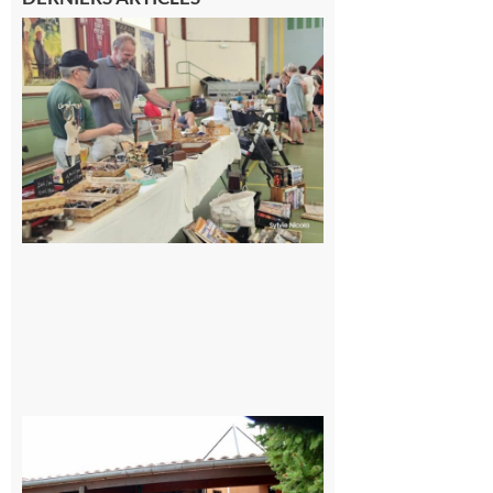
L’Isle-en-
Dodon :
Une nuit
d’été
mémorable
pour les 30
ans du
Festival
Cinéma
dans les
Coteaux
10 août 2026
CinéCarbonne
10 août 2026