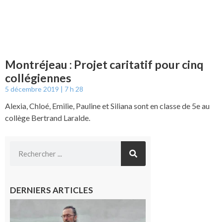
Montréjeau : Projet caritatif pour cinq
collégiennes
5 décembre 2019
7 h 28
Alexia, Chloé, Emilie, Pauline et Siliana sont en classe de 5e au
collège Bertrand Laralde.
DERNIERS ARTICLES
Aurignac :
Flûtes