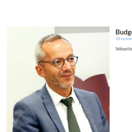
Budge
10 octo
Sébastie