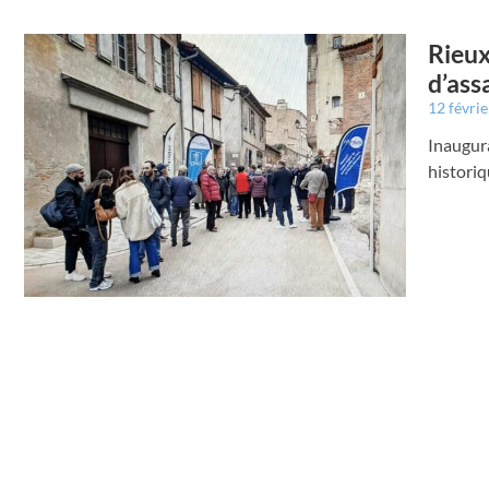
Rieux
d’ass
12 févri
Inaugura
historiq