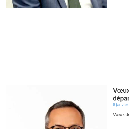
Vœux 
dépar
8 janvie
Vœux de