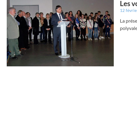
Les v
12 févri
La prése
polyval