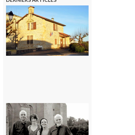
Franquevielle
: La fête au
village !
7 août 2026
Rieux-
Volvestre
« Canaletto »
en concert !
7 août 2026