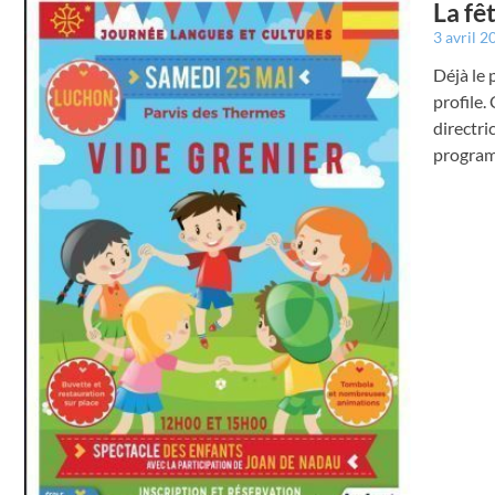
La fê
3 avril 
Déjà le 
profile.
directri
program