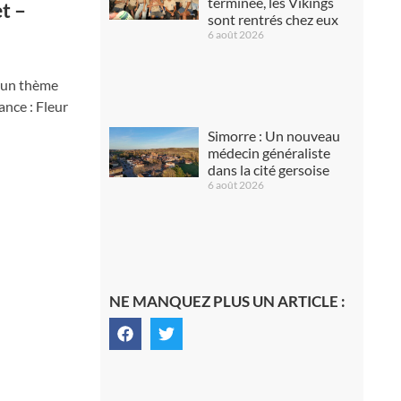
terminée, les Vikings
t –
sont rentrés chez eux
6 août 2026
d’un thème
ance : Fleur
Simorre : Un nouveau
médecin généraliste
dans la cité gersoise
6 août 2026
NE MANQUEZ PLUS UN ARTICLE :