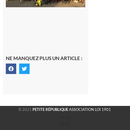
fraîche
de la
saison
était à
Cazac
8 août
2026
NE MANQUEZ PLUS UN ARTICLE :
© 2021
PETITE RÉPUBLIQUE
ASSOCIATION LOI 1901