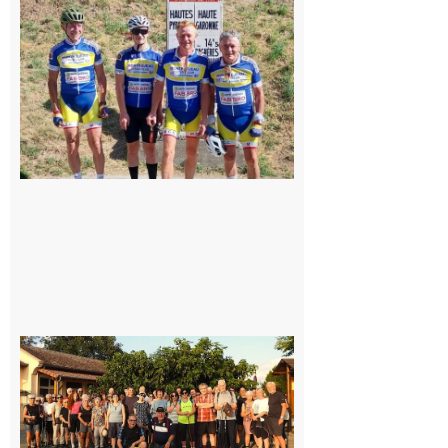
du
Montréjeau
cyclo club
8 août 2026
Saint-
Araille :
la
dernière
rando à
la