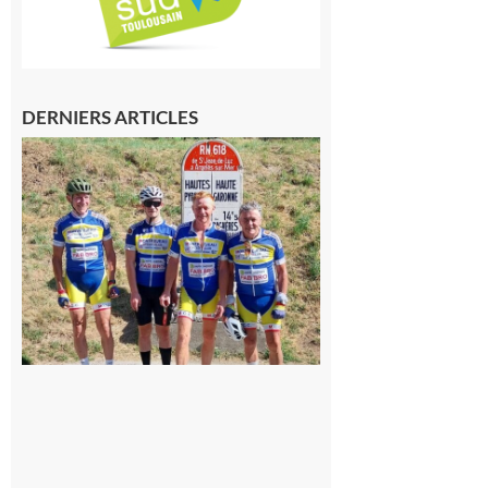
DERNIERS ARTICLES
Montréjeau
: Les sorties
du
Montréjeau
cyclo club
8 août 2026