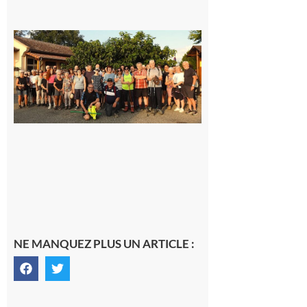
Saint-
Araille :
la
dernière
rando à
la
fraîche
de la
saison
était à
Cazac
8 août
2026
NE MANQUEZ PLUS UN ARTICLE :