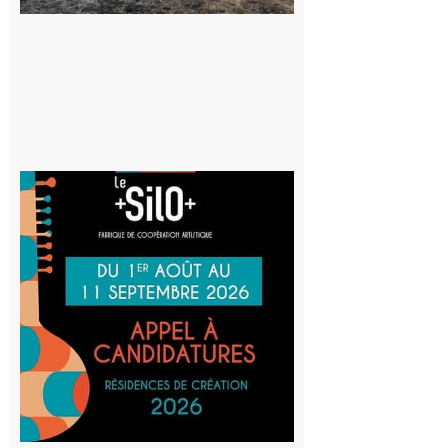
d’incendie
8 août 2026
Aurignac
: La
Cafetière
participe
au projet
Musiques
actuelles
et Tiers-
lieux,
avec le
SilO
8 août 2026