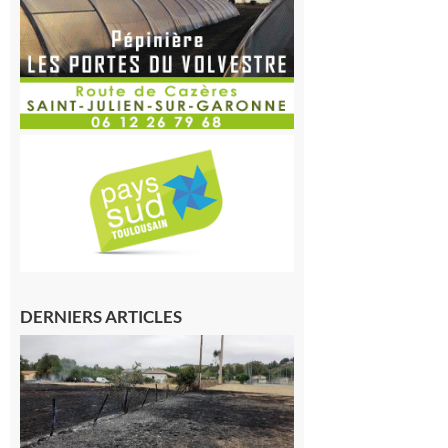
DERNIERS ARTICLES
Montesquieu-
Volvestre : la
commune
appelle à la
vigilance face
au risque