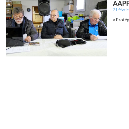
AAPPM
21 févri
« Protég