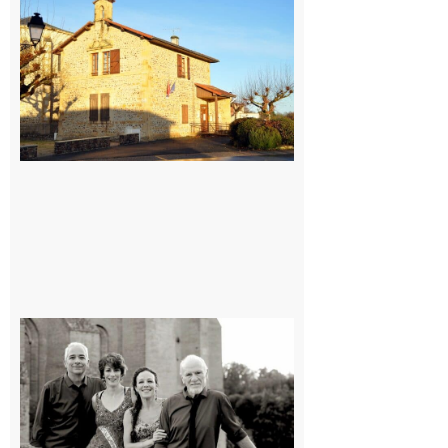
Franquevielle
: La fête au
village !
7 août 2026
Rieux-
Volvestre
« Canaletto »
en concert !
7 août 2026