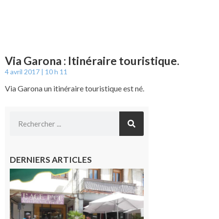
Via Garona : Itinéraire touristique.
4 avril 2017
10 h 11
Via Garona un itinéraire touristique est né.
DERNIERS ARTICLES
Saint-
Gaudens :
Les
prochains
rendez-