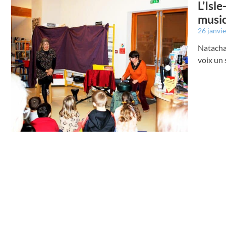
L’Isl
music
26 janvi
Natacha 
voix un 