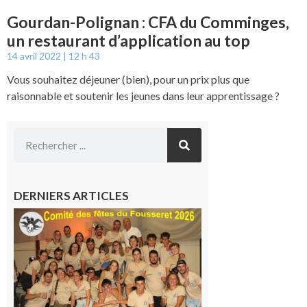
Gourdan-Polignan : CFA du Comminges,
un restaurant d’application au top
14 avril 2022
12 h 43
Vous souhaitez déjeuner (bien), pour un prix plus que
raisonnable et soutenir les jeunes dans leur apprentissage ?
DERNIERS ARTICLES
Le
Fousseret :
la Fête de
la Saint-
Pierre est
terminée,
les Vikings
sont