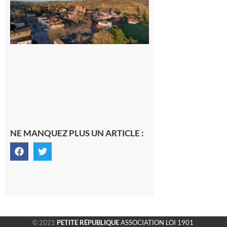
médecin
généraliste
dans la cité
gersoise
6 août 2026
NE MANQUEZ PLUS UN ARTICLE :
© 2021
PETITE RÉPUBLIQUE
ASSOCIATION LOI 1901