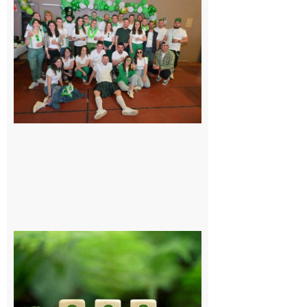
Boulogne-
sur-Gesse :
Quatre jours
de fête avec
le Comité, un
programme
exceptionnel
6 août 2026
Comminges
et Piémont
Pyrénéen :
Consultation
publique sur
le projet de