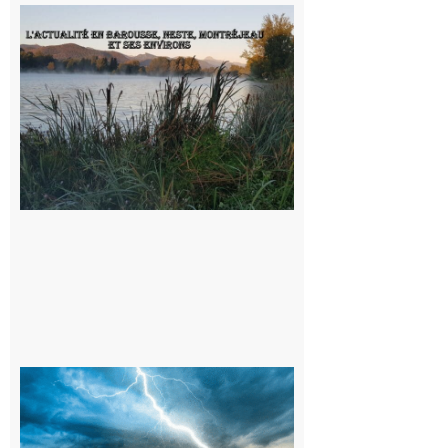
L’actualité
et les
sorties en
Barousse,
Neste,
Montréjeau
et ses
environs
9 août 2026
09/08/26 :
Vigilance
météorologique
orange pour