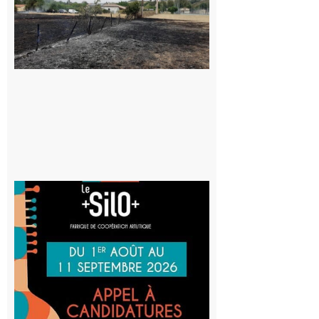
commune
appelle à la
vigilance face
au risque
d’incendie
8 août 2026
Aurignac
: La
Cafetière
participe
au projet
Musiques
actuelles
et Tiers-
lieux,
avec le