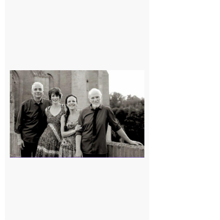
Rieux-
Volvestre
« Canaletto »
en concert !
7 août 2026