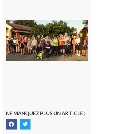
Saint-
Araille :
la
dernière
rando à
la
fraîche
de la
saison
était à
Cazac
8 août
2026
NE MANQUEZ PLUS UN ARTICLE :