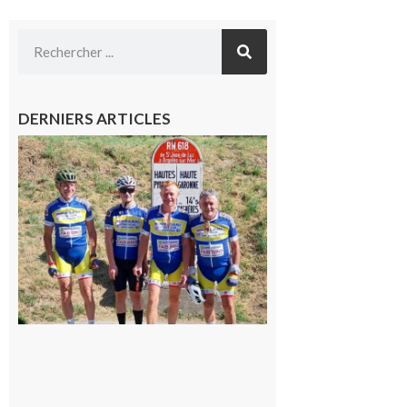
DERNIERS ARTICLES
Montréjeau
: Les sorties
du
Montréjeau
cyclo club
8 août 2026