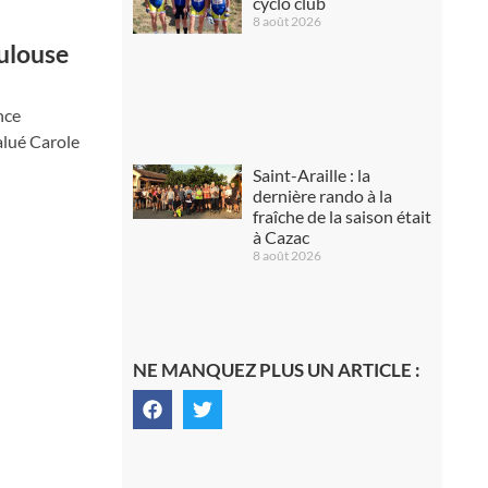
cyclo club
8 août 2026
oulouse
nce
salué Carole
Saint-Araille : la
dernière rando à la
fraîche de la saison était
à Cazac
8 août 2026
NE MANQUEZ PLUS UN ARTICLE :