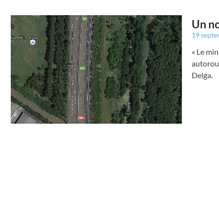
Un no
19 sept
« Le min
autorout
Delga.