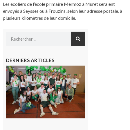
Les écoliers de l’école primaire Mermoz à Muret seraient
envoyés à Seysses ou à Frouzins, selon leur adresse postale, à
plusieurs kilomètres de leur domicile.
DERNIERS ARTICLES
Boulogne-
sur-Gesse :
Quatre jours
de fête avec
le Comité, un
programme
exceptionnel
6 août 2026