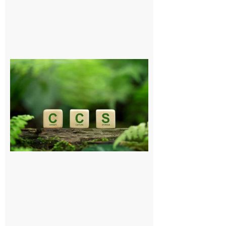
Comminges
et Piémont
Pyrénéen :
Consultation
publique sur
le projet de
stockage
souterrain
de CO2
5 août 2026