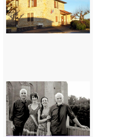
7 août 2026
Rieux-
Volvestre
« Canaletto »
en concert !
7 août 2026