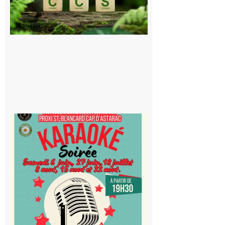
stockage
souterrain
de CO2
5 août 2026
Saint-
Blancard
Cap
d’Astarac
: Soirée
karaoké
au Proxi,
à vous le
micro !
5 août 2026