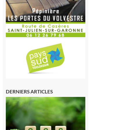
DERNIERS ARTICLES
Comminges
et Piémont
Pyrénéen :
Consultation
publique sur
le projet de