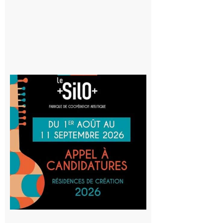
8 août 2026
Aurignac
: La
Cafetière
participe
au projet
Musiques
actuelles
et Tiers-
lieux,
avec le
SilO
8 août 2026