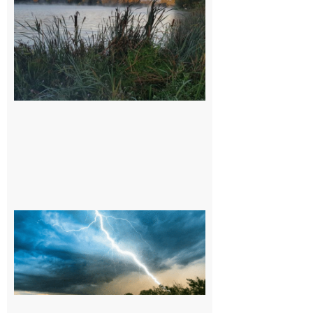
Barousse,
Neste,
Montréjeau
et ses
environs
9 août 2026
09/08/26 :
Vigilance
météorologique
orange pour
orages sur le
département de
la Haute-
Garonne