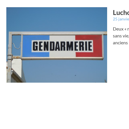
Lucho
25 janvi
Deux « m
sans vie
anciens 