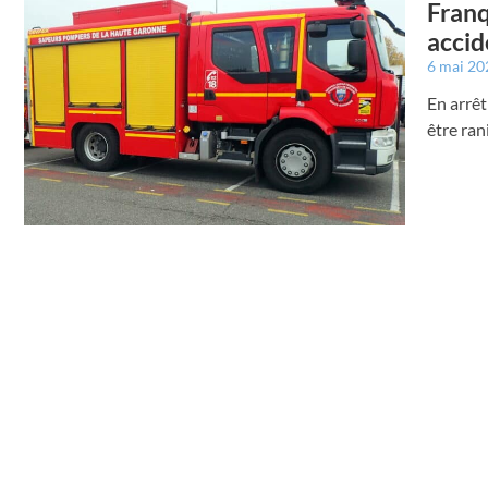
Franq
accid
6 mai 2
En arrêt
être ra