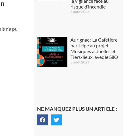
la vigilance face au
un
risque d’incendie
8 août 2026
is n’a pu
Aurignac : La Cafetière
participe au projet
Musiques actuelles et
Tiers-lieux, avec le SilO
8 août 2026
NE MANQUEZ PLUS UN ARTICLE :