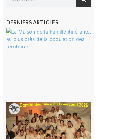
DERNIERS ARTICLES
Castelnau-
Magnoac :
La rentrée
scolaire ?
Même pas
peur, avec
la Maison
de la
Famille
itinérante
7 août 2026
Le
Fousseret :
la Fête de
la Saint-
Pierre est
terminée,