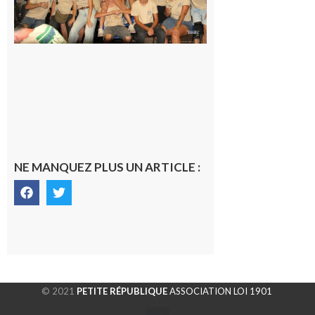
les Vikings
sont
rentrés
chez eux
6 août 2026
NE MANQUEZ PLUS UN ARTICLE :
© 2021
PETITE RÉPUBLIQUE
ASSOCIATION LOI 1901