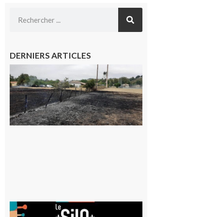
DERNIERS ARTICLES
Montesquieu-
Volvestre : la
commune
appelle à la
vigilance face
au risque
d’incendie
8 août 2026
Aurignac
: La