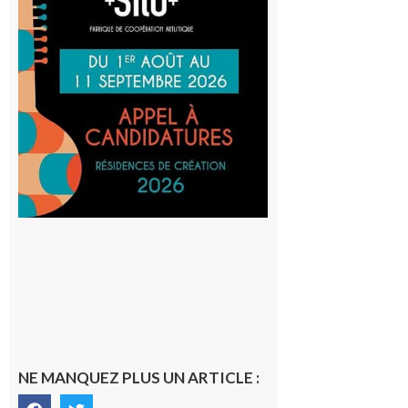
Cafetière
participe
au projet
Musiques
actuelles
et Tiers-
lieux,
avec le
SilO
8 août 2026
NE MANQUEZ PLUS UN ARTICLE :