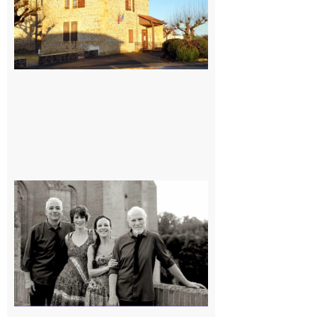
Rieux-
Volvestre
« Canaletto »
en concert !
7 août 2026