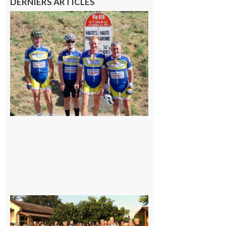
DERNIERS ARTICLES
Montréjeau
: Les sorties
du
Montréjeau
cyclo club
8 août 2026
Saint-
Araille :
la