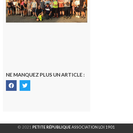
dernière
rando à
la
fraîche
de la
saison
était à
Cazac
8 août
2026
NE MANQUEZ PLUS UN ARTICLE :
© 2021
PETITE RÉPUBLIQUE
ASSOCIATION LOI 1901