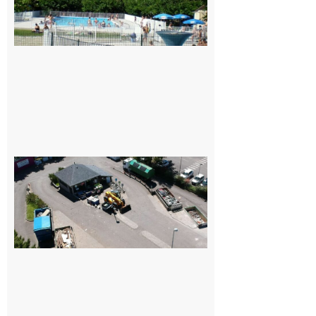
municipale
de Rieux-
Volvestre.
7 août 2026
Offre
d’emploi :
Le
SMECTOM
65 recrute à
Capvern
7 août 2026