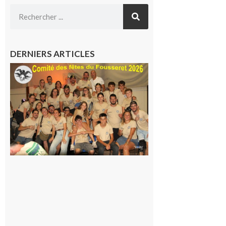
DERNIERS ARTICLES
Le
Fousseret :
la Fête de
la Saint-
Pierre est
terminée,
les Vikings
sont
rentrés
chez eux
6 août 2026