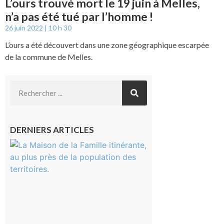
L’ours trouvé mort le 19 juin à Melles,
n’a pas été tué par l’homme !
26 juin 2022
10 h 30
L’ours a été découvert dans une zone géographique escarpée
de la commune de Melles.
DERNIERS ARTICLES
Castelnau-
Magnoac :
La rentrée
scolaire ?
Même pas
peur, avec
la Maison
de la
Famille