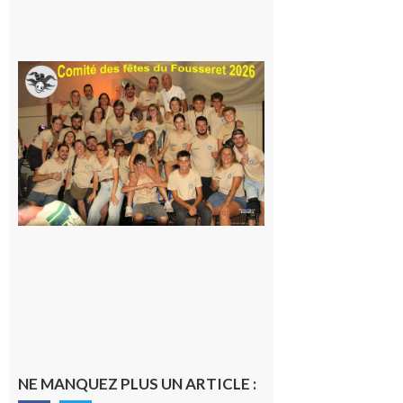
itinérante
7 août 2026
Le
Fousseret :
la Fête de
la Saint-
Pierre est
terminée,
les Vikings
sont
rentrés
chez eux
6 août 2026
NE MANQUEZ PLUS UN ARTICLE :