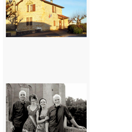
village !
7 août 2026
Rieux-
Volvestre
« Canaletto »
en concert !
7 août 2026