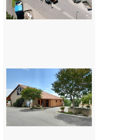
65 recrute à
Capvern
7 août 2026
Peyrissas :
Le village
fêtera le 15
août avec le
Comité,
tout le
programme
7 août 2026